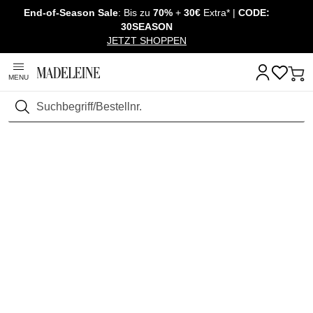
End-of-Season Sale
: Bis zu
70%
+
30€
Extra* |
CODE:
Überspringe Navigation, direkt zum Content
30SEASON
JETZT SHOPPEN
MENU
Suchen