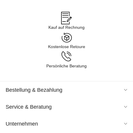
Angeboten im Sale in verschiedenen Kategorien gelangen – von
Business über Freizeit & Homewear bis zur Nachtwäsche. Lassen
Sie sich durch unsere Kollektion inspirieren und finden Sie neue
Lieblingsstücke für Ihren Kleiderschrank. Tauchen Sie ein in
Kauf auf Rechnung
unsere Shoppingwelt und lassen Sie sich exklusive Mode
entspannt nach Hause liefern. Wir sind gespannt, was Sie
entdecken!
Kostenlose Retoure
Persönliche Beratung
Bestellung & Bezahlung
Service & Beratung
Unternehmen