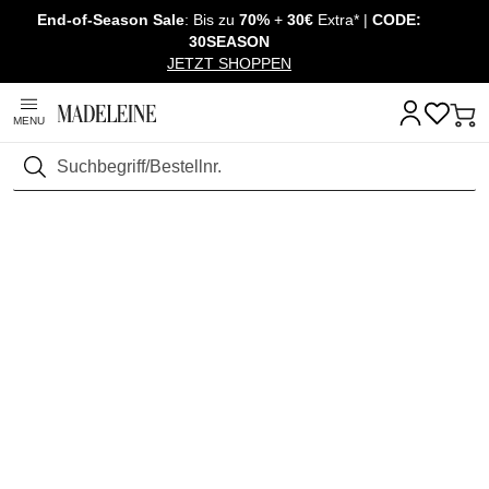
End-of-Season Sale
: Bis zu
70%
+
30€
Extra* |
CODE:
Überspringe Navigation, direkt zum Content
30SEASON
JETZT SHOPPEN
MENU
Suchen