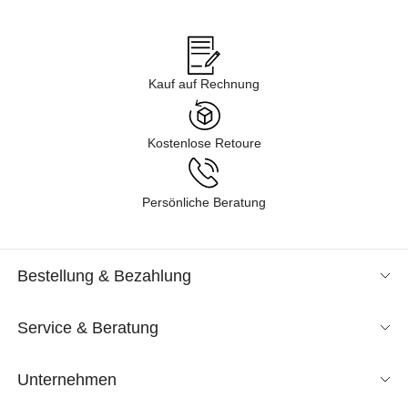
Angeboten im Sale in verschiedenen Kategorien gelangen – von
Business über Freizeit & Homewear bis zur Nachtwäsche. Lassen
Sie sich durch unsere Kollektion inspirieren und finden Sie neue
Lieblingsstücke für Ihren Kleiderschrank. Tauchen Sie ein in
Kauf auf Rechnung
unsere Shoppingwelt und lassen Sie sich exklusive Mode
entspannt nach Hause liefern. Wir sind gespannt, was Sie
entdecken!
Kostenlose Retoure
Persönliche Beratung
Bestellung & Bezahlung
Service & Beratung
Unternehmen