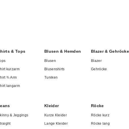
gemäß, hochwertig und stils
ellenten Schnitt, hervorragende Passform, ein angeneh
l in der Verarbeitung als auch bei der Auswahl der Mater
omfort.
hirts & Tops
Blusen & Hemden
Blazer & Gehröcke
ops
Blusen
Blazer
s Passende
hirt kurzarm
Blusenshirts
Gehröcke
hirt ¾ Arm
Tuniken
 Kategorien unseres Online-Shops finden Sie für jede G
hirt langarm
Stilwunsch und jede Figur das Richtige. Elegante
Mäntel un
ortive Freizeitmode – unsere Auswahl ist so groß wie I
Jeans
Kleider
Röcke
 perfekten Auftritt.
kinny & Jeggings
Kurze Kleider
Röcke kurz
traight
Lange Kleider
Röcke lang