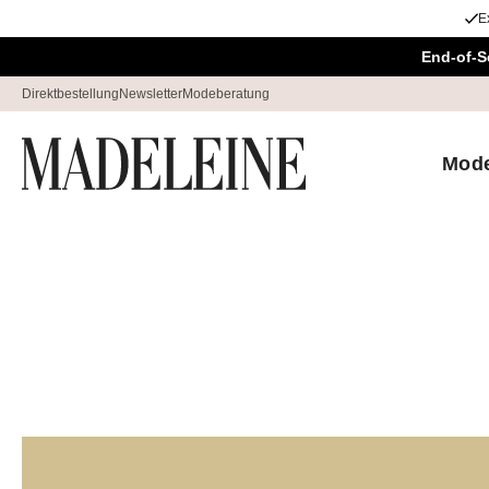
E
Überspringe Navigation, direkt zum Content
End-of-S
Direktbestellung
Newsletter
Modeberatung
Mod