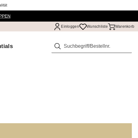
ität
PPEN
Einloggen
Wunschliste
Warenkorb
tials
Suchen