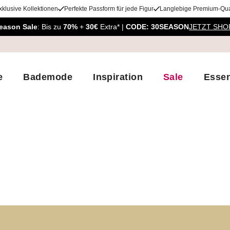
xklusive Kollektionen
Perfekte Passform für jede Figur
Langlebige Premium-Qual
eason Sale
: Bis zu
70%
+
30€
Extra* |
CODE: 30SEASON
JETZT SHO
e
Bademode
Inspiration
Sale
Essen