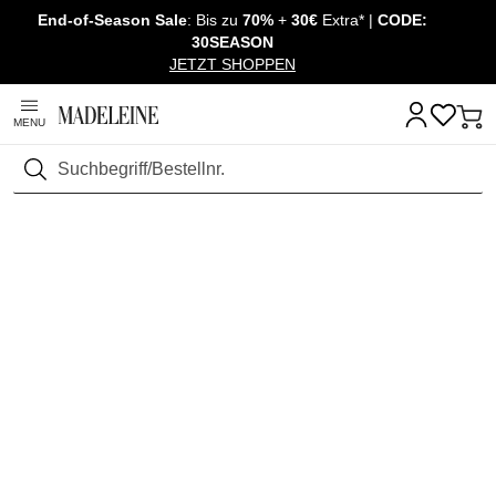
End-of-Season Sale
: Bis zu
70%
+
30€
Extra* |
CODE:
Überspringe Navigation, direkt zum Content
30SEASON
JETZT SHOPPEN
MENU
Suchen