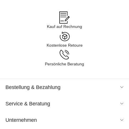
Angeboten im Sale in verschiedenen Kategorien gelangen – von
Business über Freizeit & Homewear bis zur Nachtwäsche. Lassen
Sie sich durch unsere Kollektion inspirieren und finden Sie neue
Lieblingsstücke für Ihren Kleiderschrank. Tauchen Sie ein in
Kauf auf Rechnung
unsere Shoppingwelt und lassen Sie sich exklusive Mode
entspannt nach Hause liefern. Wir sind gespannt, was Sie
entdecken!
Kostenlose Retoure
Persönliche Beratung
Bestellung & Bezahlung
Service & Beratung
Unternehmen