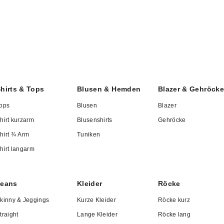
gemäß, hochwertig und stils
ellenten Schnitt, hervorragende Passform, ein angeneh
l in der Verarbeitung als auch bei der Auswahl der Mater
omfort.
hirts & Tops
Blusen & Hemden
Blazer & Gehröcke
ops
Blusen
Blazer
s Passende
hirt kurzarm
Blusenshirts
Gehröcke
hirt ¾ Arm
Tuniken
 Kategorien unseres Online-Shops finden Sie für jede G
hirt langarm
Stilwunsch und jede Figur das Richtige. Elegante
Mäntel un
ortive Freizeitmode – unsere Auswahl ist so groß wie I
Jeans
Kleider
Röcke
 perfekten Auftritt.
kinny & Jeggings
Kurze Kleider
Röcke kurz
traight
Lange Kleider
Röcke lang