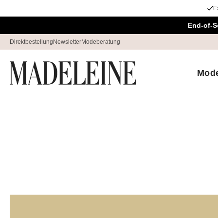
E
Überspringe Navigation, direkt zum Content
End-of-S
Direktbestellung
Newsletter
Modeberatung
Mod