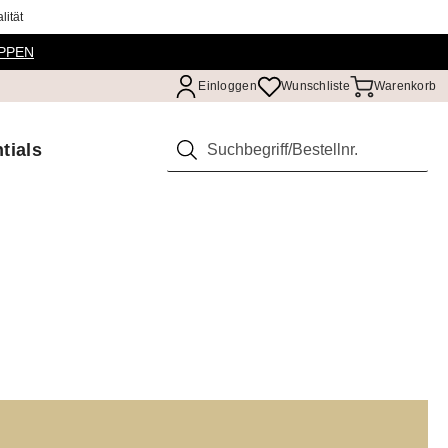
ität
PPEN
Einloggen
Wunschliste
Warenkorb
tials
Suchen