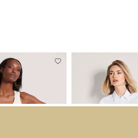
E
MADELEINE
 Rippen-Top
Sommerliche Hemdbluse
39,95 €
99,95 €