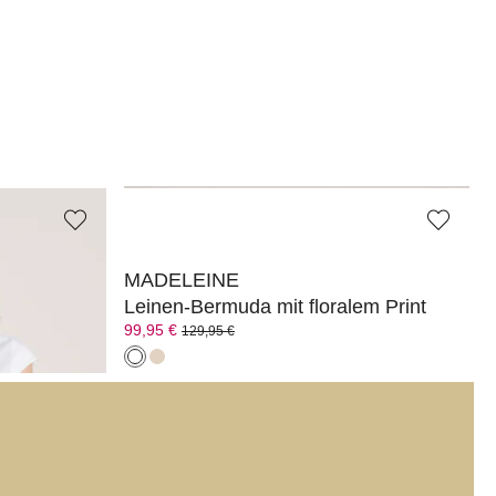
MADELEINE
M
Leinen-Bermuda mit floralem Print
R
99,95 €
39
129,95 €