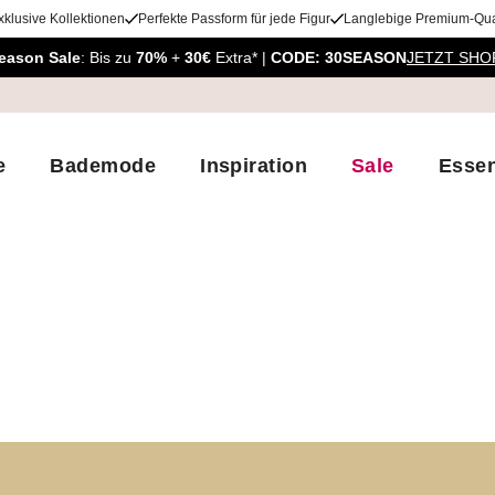
xklusive Kollektionen
Perfekte Passform für jede Figur
Langlebige Premium-Qual
eason Sale
: Bis zu
70%
+
30€
Extra* |
CODE: 30SEASON
JETZT SHO
e
Bademode
Inspiration
Sale
Essen