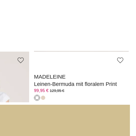
MADELEINE
M
Leinen-Bermuda mit floralem Print
R
99,95 €
39
129,95 €