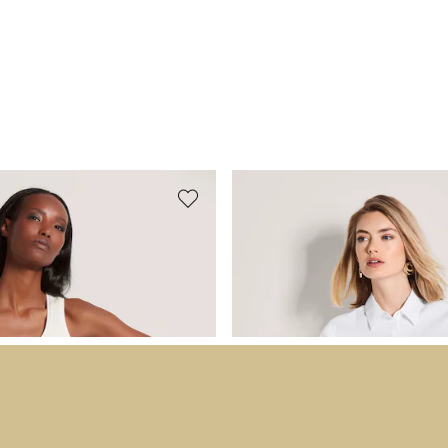
E
MADELEINE
 Rippen-Top
Sommerliche Hemdbluse