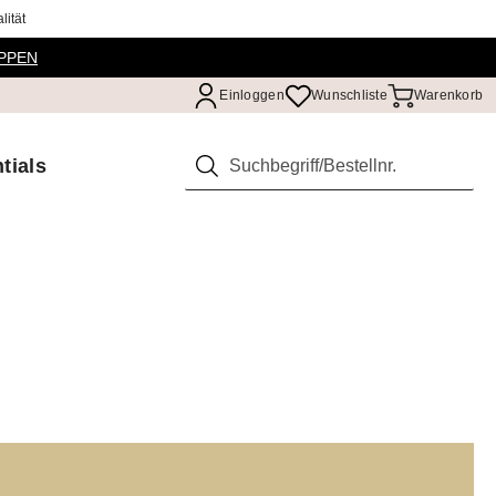
ität
PPEN
Einloggen
Wunschliste
Warenkorb
tials
Suchen