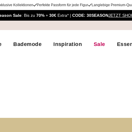
xklusive Kollektionen
Perfekte Passform für jede Figur
Langlebige Premium-Qual
eason Sale
: Bis zu
70%
+
30€
Extra* |
CODE: 30SEASON
JETZT SHO
e
Bademode
Inspiration
Sale
Essen