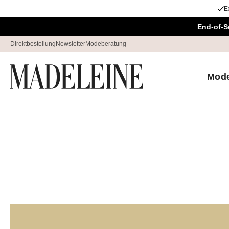
E
Überspringe Navigation, direkt zum Content
End-of-S
Direktbestellung
Newsletter
Modeberatung
Mod