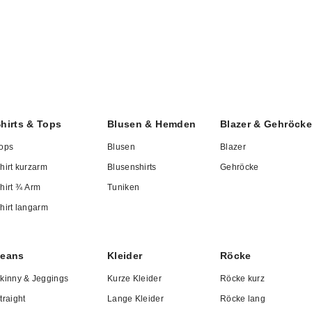
gemäß, hochwertig und stils
ellenten Schnitt, hervorragende Passform, ein angeneh
l in der Verarbeitung als auch bei der Auswahl der Mater
omfort.
hirts & Tops
Blusen & Hemden
Blazer & Gehröcke
ops
Blusen
Blazer
s Passende
hirt kurzarm
Blusenshirts
Gehröcke
hirt ¾ Arm
Tuniken
 Kategorien unseres Online-Shops finden Sie für jede G
hirt langarm
Stilwunsch und jede Figur das Richtige. Elegante
Mäntel un
ortive Freizeitmode – unsere Auswahl ist so groß wie I
Jeans
Kleider
Röcke
 perfekten Auftritt.
kinny & Jeggings
Kurze Kleider
Röcke kurz
traight
Lange Kleider
Röcke lang