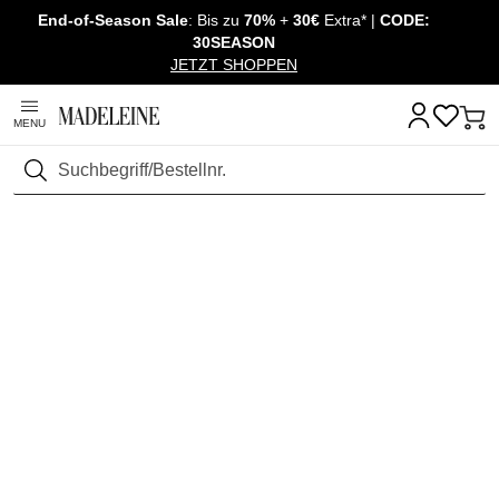
End-of-Season Sale
: Bis zu
70%
+
30€
Extra* |
CODE:
Überspringe Navigation, direkt zum Content
30SEASON
JETZT SHOPPEN
MENU
Suchen