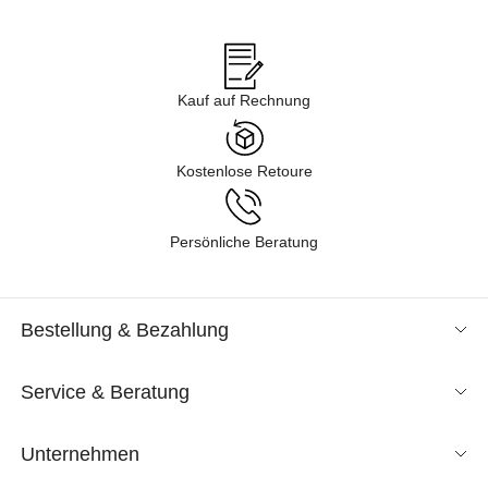
Angeboten im Sale in verschiedenen Kategorien gelangen – von
Business über Freizeit & Homewear bis zur Nachtwäsche. Lassen
Sie sich durch unsere Kollektion inspirieren und finden Sie neue
Lieblingsstücke für Ihren Kleiderschrank. Tauchen Sie ein in
Kauf auf Rechnung
unsere Shoppingwelt und lassen Sie sich exklusive Mode
entspannt nach Hause liefern. Wir sind gespannt, was Sie
entdecken!
Kostenlose Retoure
Persönliche Beratung
Bestellung & Bezahlung
Service & Beratung
Unternehmen