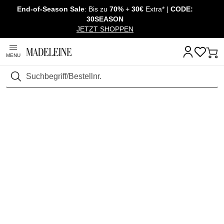
End-of-Season Sale
: Bis zu
70%
+
30€
Extra* |
CODE:
Überspringe Navigation, direkt zum Content
30SEASON
JETZT SHOPPEN
MENU
Suchen