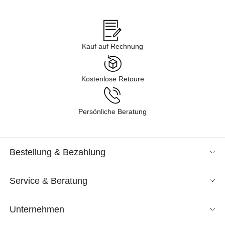
Angeboten im Sale in verschiedenen Kategorien gelangen – von
Business über Freizeit & Homewear bis zur Nachtwäsche. Lassen
Sie sich durch unsere Kollektion inspirieren und finden Sie neue
Lieblingsstücke für Ihren Kleiderschrank. Tauchen Sie ein in
Kauf auf Rechnung
unsere Shoppingwelt und lassen Sie sich exklusive Mode
entspannt nach Hause liefern. Wir sind gespannt, was Sie
entdecken!
Kostenlose Retoure
Persönliche Beratung
Bestellung & Bezahlung
Service & Beratung
Unternehmen