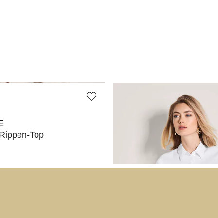
E
MADELEINE
 Rippen-Top
Sommerliche Hemdbluse