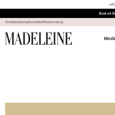
E
Überspringe Navigation, direkt zum Content
End-of-S
Direktbestellung
Newsletter
Modeberatung
Mod