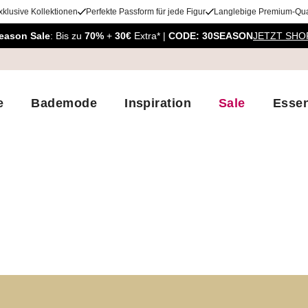
xklusive Kollektionen
Perfekte Passform für jede Figur
Langlebige Premium-Qual
eason Sale
: Bis zu
70%
+
30€
Extra* |
CODE: 30SEASON
JETZT SHO
e
Bademode
Inspiration
Sale
Essen