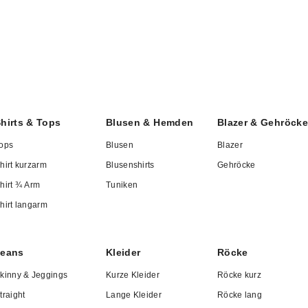
gemäß, hochwertig und stils
ellenten Schnitt, hervorragende Passform, ein angeneh
l in der Verarbeitung als auch bei der Auswahl der Mater
omfort.
hirts & Tops
Blusen & Hemden
Blazer & Gehröcke
ops
Blusen
Blazer
s Passende
hirt kurzarm
Blusenshirts
Gehröcke
hirt ¾ Arm
Tuniken
 Kategorien unseres Online-Shops finden Sie für jede G
hirt langarm
Stilwunsch und jede Figur das Richtige. Elegante
Mäntel un
ortive Freizeitmode – unsere Auswahl ist so groß wie I
Jeans
Kleider
Röcke
 perfekten Auftritt.
kinny & Jeggings
Kurze Kleider
Röcke kurz
traight
Lange Kleider
Röcke lang