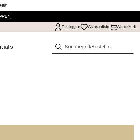
ität
PPEN
Einloggen
Wunschliste
Warenkorb
tials
Suchen