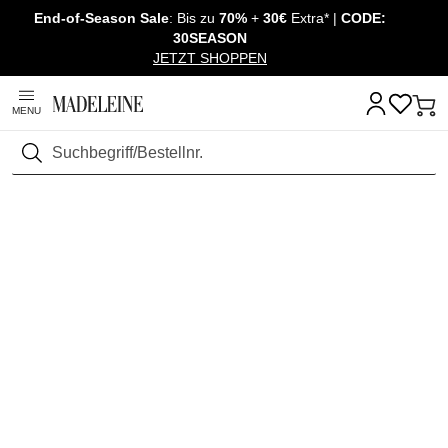
End-of-Season Sale
: Bis zu
70%
+
30€
Extra* |
CODE:
Überspringe Navigation, direkt zum Content
30SEASON
JETZT SHOPPEN
MENU
Suchen