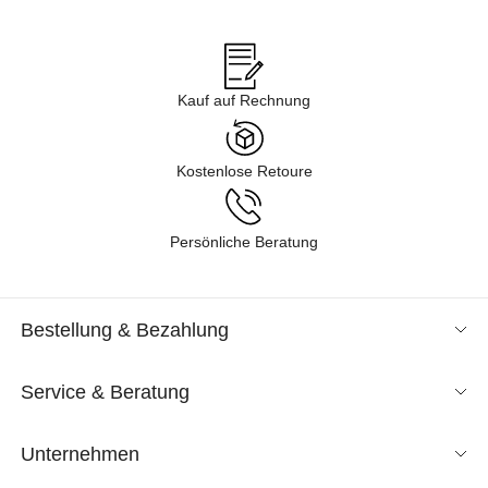
Angeboten im Sale in verschiedenen Kategorien gelangen – von
Business über Freizeit & Homewear bis zur Nachtwäsche. Lassen
Sie sich durch unsere Kollektion inspirieren und finden Sie neue
Lieblingsstücke für Ihren Kleiderschrank. Tauchen Sie ein in
Kauf auf Rechnung
unsere Shoppingwelt und lassen Sie sich exklusive Mode
entspannt nach Hause liefern. Wir sind gespannt, was Sie
entdecken!
Kostenlose Retoure
Persönliche Beratung
Bestellung & Bezahlung
Service & Beratung
Unternehmen