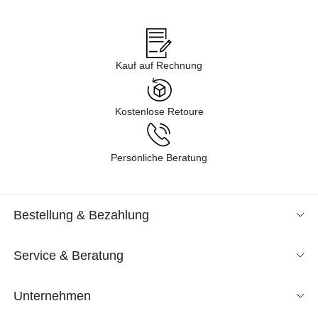
Angeboten im Sale in verschiedenen Kategorien gelangen – von
Business über Freizeit & Homewear bis zur Nachtwäsche. Lassen
Sie sich durch unsere Kollektion inspirieren und finden Sie neue
Lieblingsstücke für Ihren Kleiderschrank. Tauchen Sie ein in
Kauf auf Rechnung
unsere Shoppingwelt und lassen Sie sich exklusive Mode
entspannt nach Hause liefern. Wir sind gespannt, was Sie
entdecken!
Kostenlose Retoure
Persönliche Beratung
Bestellung & Bezahlung
Service & Beratung
Unternehmen