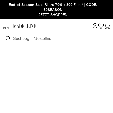
End-of-Season Sale
: Bis zu
70%
+
30€
Extra* |
CODE:
Überspringe Navigation, direkt zum Content
30SEASON
JETZT SHOPPEN
MENU
Suchen