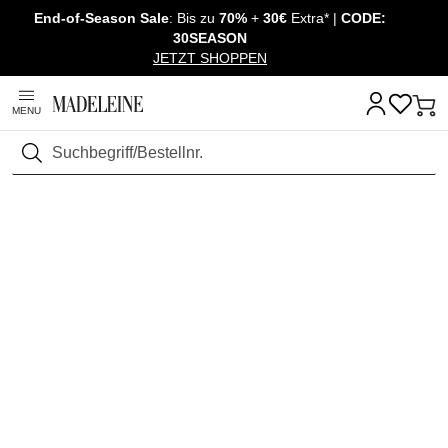
End-of-Season Sale
: Bis zu
70%
+
30€
Extra* |
CODE:
Überspringe Navigation, direkt zum Content
30SEASON
JETZT SHOPPEN
MENU
Suchen