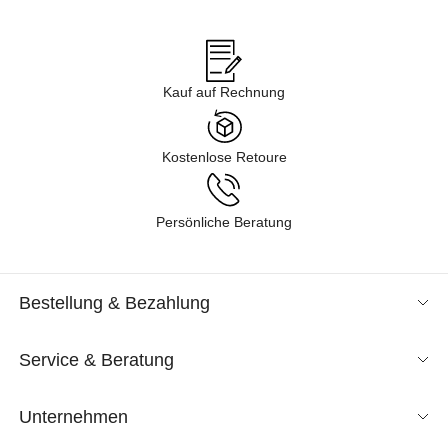
Angeboten im Sale in verschiedenen Kategorien gelangen – von
Business über Freizeit & Homewear bis zur Nachtwäsche. Lassen
Sie sich durch unsere Kollektion inspirieren und finden Sie neue
Lieblingsstücke für Ihren Kleiderschrank. Tauchen Sie ein in
Kauf auf Rechnung
unsere Shoppingwelt und lassen Sie sich exklusive Mode
entspannt nach Hause liefern. Wir sind gespannt, was Sie
entdecken!
Kostenlose Retoure
Persönliche Beratung
Bestellung & Bezahlung
Service & Beratung
Unternehmen